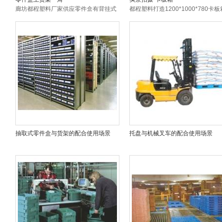
廊坊都程塑料厂家供应零件盒有背挂式
都程塑料打造1200*1000*780卡
零件盒和组立式零件盒。 适用于电子电
列有封闭式卡板箱和网格式卡板箱
器、机械、五金电料、汽车零部件生产
可另配盖子。封闭式卡板箱底下有4
流水线。 ...
大水咀安装位置，...
抽取式零件盒与货架的配合使用场景
托盘与机械叉车的配合使用场景